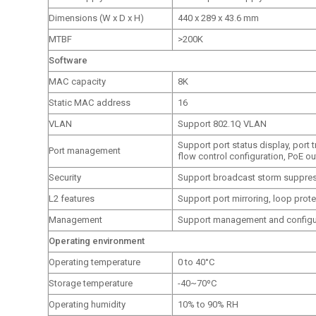
Dimensions (W x D x H)
440 x 289 x 43.6 mm
MTBF
>200K
Software
MAC capacity
8K
Static MAC address
16
VLAN
Support 802.1Q VLAN
Support port status display, port t
Port management
flow control configuration, PoE ou
Security
Support broadcast storm suppressi
L2 features
Support port mirroring, loop prote
Management
Support management and configura
Operating environment
Operating temperature
0 to 40°C
Storage temperature
-40~70ºC
Operating humidity
10% to 90% RH