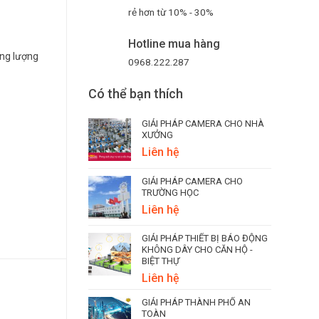
rẻ hơn từ 10% - 30%
Hotline mua hàng
ăng lượng
0968.222.287
Có thể bạn thích
GIẢI PHÁP CAMERA CHO NHÀ
XƯỞNG
Liên hệ
GIẢI PHÁP CAMERA CHO
TRƯỜNG HỌC
Liên hệ
GIẢI PHÁP THIẾT BỊ BÁO ĐỘNG
KHÔNG DÂY CHO CĂN HỘ -
BIỆT THỰ
Liên hệ
GIẢI PHÁP THÀNH PHỐ AN
TOÀN