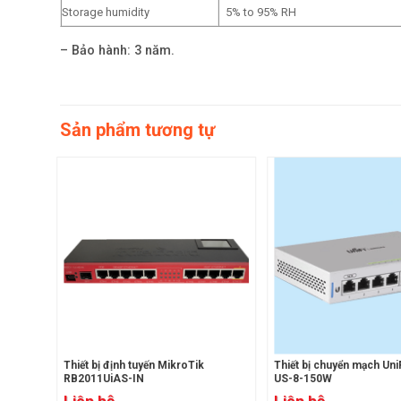
Storage humidity
5% to 95% RH
– Bảo hành: 3 năm.
Sản phẩm tương tự
minh
Thiết bị định tuyến MikroTik
Thiết bị chuyển mạch UniF
RB2011UiAS-IN
US-8-150W