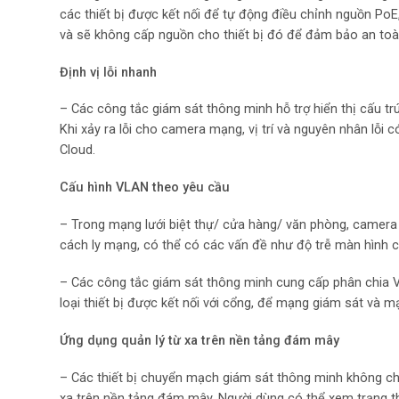
các thiết bị được kết nối để tự động điều chỉnh nguồn PoE
và sẽ không cấp nguồn cho thiết bị đó để đảm bảo an toàn
Định vị lỗi nhanh
– Các công tắc giám sát thông minh hỗ trợ hiển thị cấu tr
Khi xảy ra lỗi cho camera mạng, vị trí và nguyên nhân lỗi 
Cloud.
Cấu hình VLAN theo yêu cầu
– Trong mạng lưới biệt thự/ cửa hàng/ văn phòng, camera
cách ly mạng, có thể có các vấn đề như độ trễ màn hình
– Các công tắc giám sát thông minh cung cấp phân chia V
loại thiết bị được kết nối với cổng, để mạng giám sát và m
Ứng dụng quản lý từ xa trên nền tảng đám mây
– Các thiết bị chuyển mạch giám sát thông minh không chỉ 
xa trên nền tảng đám mây. Người dùng có thể xem trạng th