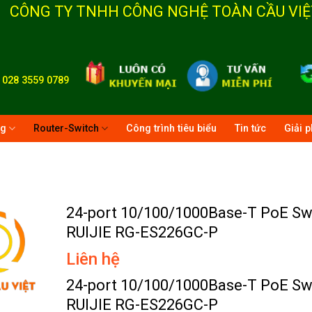
CÔNG TY TNHH CÔNG NGHỆ TOÀN CẦU VIỆ
-
028 3559 0789
ng
Router-Switch
Công trình tiêu biểu
Tin tức
Giải 
24-port 10/100/1000Base-T PoE Sw
RUIJIE RG-ES226GC-P
Liên hệ
24-port 10/100/1000Base-T PoE Sw
RUIJIE RG-ES226GC-P