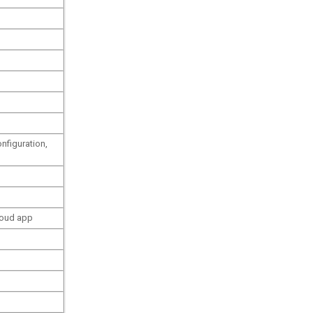
onfiguration,
loud app