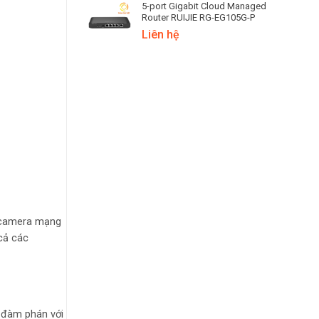
5-port Gigabit Cloud Managed
Router RUIJIE RG-EG105G-P
Liên hệ
c camera mạng
cả các
ẽ đàm phán với