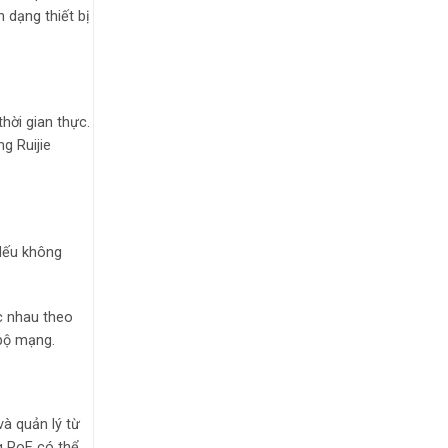
 dạng thiết bị
hời gian thực.
g Ruijie
Nếu không
c nhau theo
 bộ mạng.
và quản lý từ
g PoE có thể