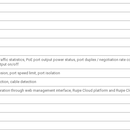
raffic statistics, PoE port output power status, port duplex / negotiation rate c
tput on/off
on, port speed limit, port isolation
ction, cable detection
tion through web management interface, Ruijie Cloud platform and Ruijie C