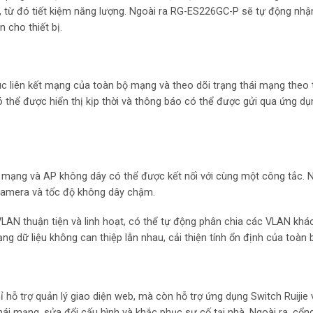
, từ đó tiết kiệm năng lượng. Ngoài ra RG-ES226GC-P sẽ tự động nhận
 cho thiết bị.
úc liên kết mạng của toàn bộ mạng và theo dõi trạng thái mạng theo t
có thể được hiển thị kịp thời và thông báo có thể được gửi qua ứng dụn
 mạng và AP không dây có thể được kết nối với cùng một công tắc. 
 camera và tốc độ không dây chậm.
LAN thuận tiện và linh hoạt, có thể tự động phân chia các VLAN khá
ạng dữ liệu không can thiệp lẫn nhau, cải thiện tính ổn định của toàn
hỗ trợ quản lý giao diện web, mà còn hỗ trợ ứng dụng Switch Ruijie 
ái mạng, sửa đổi cấu hình và khắc phục sự cố tại nhà. Ngoài ra, cổn