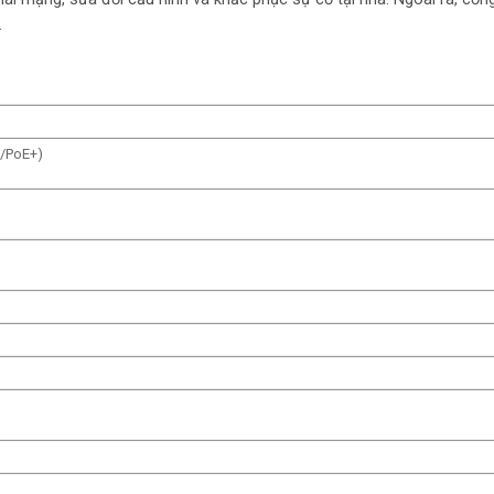
.
E/PoE+)