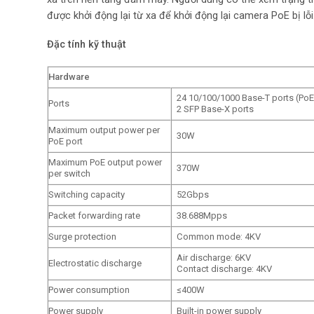
được khởi động lại từ xa để khởi động lại camera PoE bị lỗi
Đặc tính kỹ thuật
Hardware
24 10/100/1000 Base-T ports (Po
Ports
2 SFP Base-X ports
Maximum output power per
30W
PoE port
Maximum PoE output power
370W
per switch
Switching capacity
52Gbps
Packet forwarding rate
38.688Mpps
Surge protection
Common mode: 4KV
Air discharge: 6KV
Electrostatic discharge
Contact discharge: 4KV
Power consumption
≤400W
Power supply
Built-in power supply