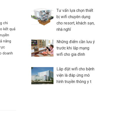
Tư vấn lựa chọn thiết
bị wifi chuyên dụng
cho resort, khách sạn,
g chi
áo kết quả
nhà nghĩ
truyền
hả năng
Những điểm cần lưu ý
trực
trước khi lắp mạng
ho doanh
wifi cho gia đình
Lắp đặt wifi cho bệnh
viện là đáp ứng mô
hình truyền thông y t