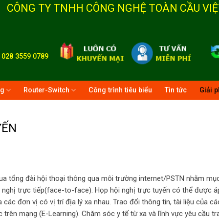
CÔNG TY TNHH CÔNG NGHỆ TOÀN CẦU VIỆ
-
028 3559 0789
ng
Router-Switch
Công trình tiêu biểu
Tin tức
Giải 
YẾN
ua tổng đài hội thoại thông qua môi trường internet/PSTN nhằm mụ
i nghị trực tiếp(face-to-face). Họp hội nghị trực tuyến có thể được 
 các đơn vị có vị trí địa lý xa nhau. Trao đổi thông tin, tài liệu của 
 trên mạng (E-Learning). Chăm sóc y tế từ xa và lĩnh vực yêu cầu tr