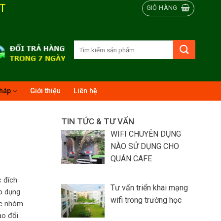
T
GIỎ HÀNG
Tìm
kiếm:
pháp
Giới thiệu
Liên hệ
TIN TỨC & TƯ VẤN
WIFI CHUYÊN DỤNG
NÀO SỬ DỤNG CHO
QUÁN CAFE
c đích
Tư vấn triển khai mạng
áp dụng
wifi trong trường học
các nhóm
ao đổi