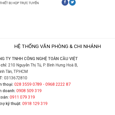
 THIẾT BỊ HỌP TRỰC TUYẾN
HỆ THỐNG VĂN PHÒNG & CHI NHÁNH
NG TY TNHH CÔNG NGHỆ TOÀN CẦU VIỆT
 chỉ:
210 Nguyễn Thị Tú, P. Bình Hưng Hoà B,
ình Tân, TP.HCM
T:
0313672810
n thoại:
028 3559 0789 - 0968 2222 87
h doanh:
0908 509 319
toán:
0911 079 319
trợ kỹ thuật:
0918 129 319