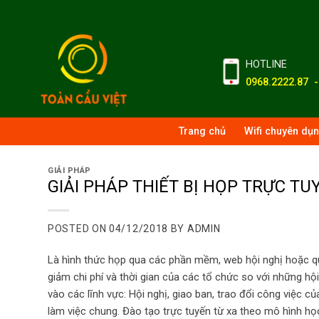
Skip
to
content
HOTLINE
0968.2222.87 
Trang chủ
Wifi chuyên dụ
GIẢI PHÁP
GIẢI PHÁP THIẾT BỊ HỌP TRỰC TU
POSTED ON
04/12/2018
BY
ADMIN
Là hình thức họp qua các phần mềm, web hội nghị hoặc q
giảm chi phí và thời gian của các tổ chức so với những hộ
vào các lĩnh vực: Hội nghị, giao ban, trao đổi công việc của
làm việc chung. Đào tạo trực tuyến từ xa theo mô hình học