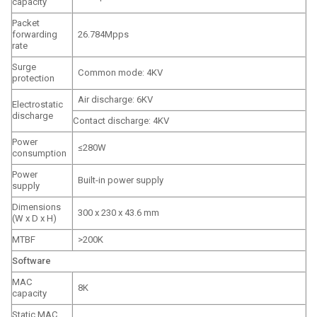
capacity
Packet
forwarding
26.784Mpps
rate
Surge
Common mode: 4KV
protection
Air discharge: 6KV
Electrostatic
discharge
Contact discharge: 4KV
Power
≤280W
consumption
Power
Built-in power supply
supply
Dimensions
300 x 230 x 43.6 mm
(W x D x H)
MTBF
>200K
Software
MAC
8K
capacity
Static MAC