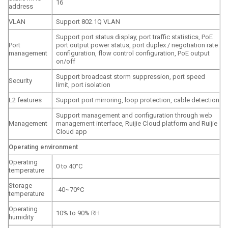
16
address
VLAN
Support 802.1Q VLAN
Support port status display, port traffic statistics, PoE
Port
port output power status, port duplex / negotiation rate
management
configuration, flow control configuration, PoE output
on/off
Support broadcast storm suppression, port speed
Security
limit, port isolation
L2 features
Support port mirroring, loop protection, cable detection
Support management and configuration through web
Management
management interface, Ruijie Cloud platform and Ruijie
Cloud app
Operating environment
Operating
0 to 40°C
temperature
Storage
-40~70ºC
temperature
Operating
10% to 90% RH
humidity