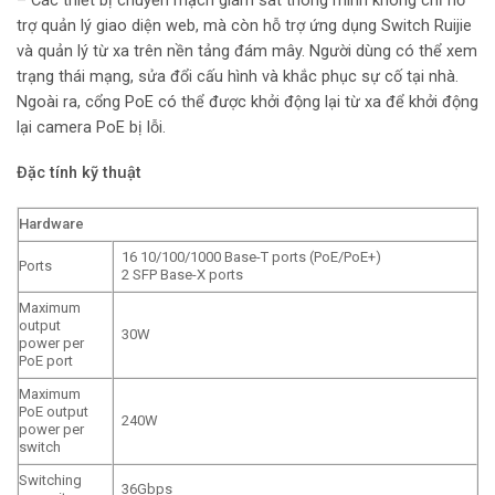
– Các thiết bị chuyển mạch giám sát thông minh không chỉ hỗ
trợ quản lý giao diện web, mà còn hỗ trợ ứng dụng Switch Ruijie
và quản lý từ xa trên nền tảng đám mây. Người dùng có thể xem
trạng thái mạng, sửa đổi cấu hình và khắc phục sự cố tại nhà.
Ngoài ra, cổng PoE có thể được khởi động lại từ xa để khởi động
lại camera PoE bị lỗi.
Đặc tính kỹ thuật
Hardware
16 10/100/1000 Base-T ports (PoE/PoE+)
Ports
2 SFP Base-X ports
Maximum
output
30W
power per
PoE port
Maximum
PoE output
240W
power per
switch
Switching
36Gbps